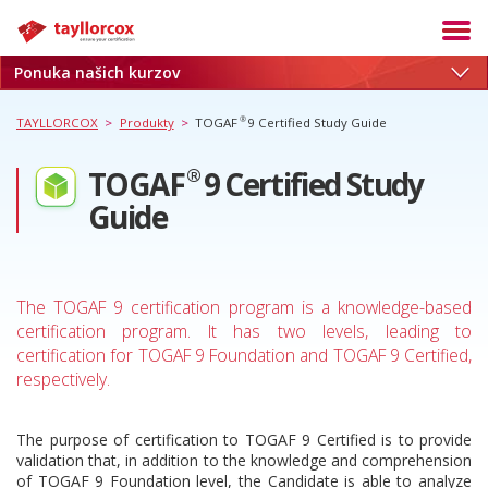
Ponuka našich kurzov
Akadémia
Termíny
®
TAYLLORCOX
>
Produkty
>
TOGAF
9 Certified Study Guide
Produkty
®
TOGAF
9 Certified Study
Služby
Guide
Kariéra
Blog
The TOGAF 9 certification program is a knowledge-based
O nás
certification program. It has two levels, leading to
Referencie
certification for TOGAF 9 Foundation and TOGAF 9 Certified,
respectively.
Kontakt
The purpose of certification to TOGAF 9 Certified is to provide
validation that, in addition to the knowledge and comprehension
of TOGAF 9 Foundation level, the Candidate is able to analyze