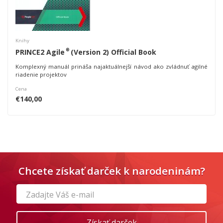
Knihy
®
PRINCE2 Agile
(Version 2) Official Book
Komplexný manuál prináša najaktuálnejší návod ako zvládnuť agilné
riadenie projektov
Cena
€140,00
Chcete získať darček k narodeninám?
If