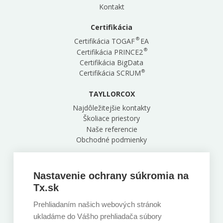
Kontakt
Certifikácia
®
Certifikácia TOGAF
EA
®
Certifikácia PRINCE2
Certifikácia BigData
®
Certifikácia SCRUM
TAYLLORCOX
Najdôležitejšie kontakty
Školiace priestory
Naše referencie
Obchodné podmienky
Naša centrála
Zelinárska 6, Bratislava, 821 08
Nastavenie ochrany súkromia na
+421 220 850 891
Tx.sk
Prehliadaním našich webových stránok
Sledujte nás
ukladáme do Vášho prehliadača súbory