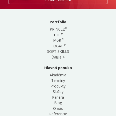
you
are
a
human,
ignore
Portfolio
this
®
PRINCE2
field
®
ITIL
®
MoR
®
TOGAF
SOFT SKILLS
Ďalšie >
Hlavná ponuka
Akadémia
Termíny
Produkty
Služby
Kariéra
Blog
O nás
Referencie