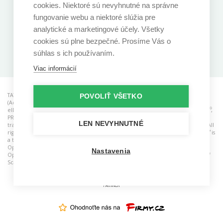
cookies. Niektoré sú nevyhnutné na správne
fungovanie webu a niektoré slúžia pre
analytické a marketingové účely. Všetky
cookies sú plne bezpečné. Prosíme Vás o
Stiahnite si našu aplikáciu
súhlas s ich používaním.
Viac informácií
TAYLLORCOX is a RCB (Registered Certification Body) for ISO standards, ACO
POVOLIŤ VŠETKO
(Accredited Consulting Organisation), CAB (Conformity Assessment Body) for
®
®
®
eIDAS and ATO (Accredited Training Organisastion). AgileSHIFT
, ITIL
, PRINCE2
,
®
®
®
®
®
®
PRINCE2 Agile
, MSP
, MoP
, M_o_R
, P3M3
, and P3O
are registered
LEN NEVYHNUTNÉ
trademarks of the PeopleCert group. Used under licence from PeopleCert. All
®
®
™
rights reserved. TOGAF
and ArchiMate
are registered trademarks and IT4IT
is
®
®
™
a trademark of The Open Group. TOGAF
, ArchiMate
, IT4IT
logo and The
™
Open Group Certification logo (Open O and check
) are trademarks of The
Nastavenia
Open Group. SAFe and Scaled Agile Framework are registered trademarks of
Scaled Agile, Inc.