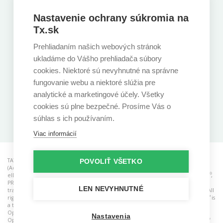
Naša centrála
Zelinárska 6, Bratislava, 821 08
Nastavenie ochrany súkromia na
+421 220 850 891
Tx.sk
Prehliadaním našich webových stránok
Sledujte nás
ukladáme do Vášho prehliadača súbory
cookies. Niektoré sú nevyhnutné na správne
fungovanie webu a niektoré slúžia pre
analytické a marketingové účely. Všetky
cookies sú plne bezpečné. Prosíme Vás o
Stiahnite si našu aplikáciu
súhlas s ich používaním.
Viac informácií
TAYLLORCOX is a RCB (Registered Certification Body) for ISO standards, ACO
POVOLIŤ VŠETKO
(Accredited Consulting Organisation), CAB (Conformity Assessment Body) for
®
®
®
eIDAS and ATO (Accredited Training Organisastion). AgileSHIFT
, ITIL
, PRINCE2
,
®
®
®
®
®
®
PRINCE2 Agile
, MSP
, MoP
, M_o_R
, P3M3
, and P3O
are registered
LEN NEVYHNUTNÉ
trademarks of the PeopleCert group. Used under licence from PeopleCert. All
®
®
™
rights reserved. TOGAF
and ArchiMate
are registered trademarks and IT4IT
is
®
®
™
a trademark of The Open Group. TOGAF
, ArchiMate
, IT4IT
logo and The
™
Open Group Certification logo (Open O and check
) are trademarks of The
Nastavenia
Open Group. SAFe and Scaled Agile Framework are registered trademarks of