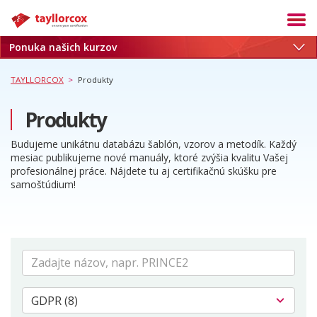
Ponuka našich kurzov
Akadémia
Termíny
TAYLLORCOX
>
Produkty
Produkty
Produkty
Služby
Budujeme unikátnu databázu šablón, vzorov a metodík. Každý
Kariéra
mesiac publikujeme nové manuály, ktoré zvýšia kvalitu Vašej
profesionálnej práce. Nájdete tu aj certifikačnú skúšku pre
Blog
samoštúdium!
O nás
Referencie
Kontakt