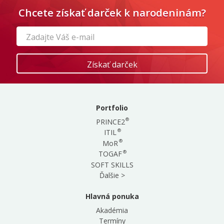
Chcete získať darček k narodeninám?
Portfolio
®
PRINCE2
®
ITIL
®
MoR
®
TOGAF
SOFT SKILLS
Ďalšie >
Hlavná ponuka
Akadémia
Termíny