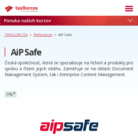
Ponuka našich kurzov
Akadémia
Termíny
TAYLLORCOX
>
Referencie
>
AiP Safe
Produkty
AiP Safe
Služby
Česká společnost, která se specializuje na řešení a produkty pro
Kariéra
správu a řízení jejich oběhu. Zaměřuje se na oblasti Document
Management System, tak i Enterprise Content Management.
Blog
O nás
®
ITIL
Referencie
Kontakt