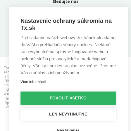
Sledujte nás
Nastavenie ochrany súkromia na
Tx.sk
Prehliadaním našich webových stránok ukladáme
Stiahnite si našu aplikáciu
do Vášho prehliadača súbory cookies. Niektoré
sú nevyhnutné na správne fungovanie webu a
niektoré slúžia pre analytické a marketingové
účely. Všetky cookies sú plne bezpečné. Prosíme
TAYLLORCOX is a RCB (Registered Certification Body) for ISO standards, ACO
(Accredited Consulting Organisation), CAB (Conformity Assessment Body) for
Vás o súhlas s ich používaním.
®
®
®
eIDAS and ATO (Accredited Training Organisastion). AgileSHIFT
, ITIL
, PRINCE2
,
®
®
®
®
®
®
PRINCE2 Agile
, MSP
, MoP
, M_o_R
, P3M3
, and P3O
are registered
Viac informácií
trademarks of the PeopleCert group. Used under licence from PeopleCert. All
®
®
™
rights reserved. TOGAF
and ArchiMate
are registered trademarks and IT4IT
is
®
®
™
a trademark of The Open Group. TOGAF
, ArchiMate
, IT4IT
logo and The
™
POVOLIŤ VŠETKO
Open Group Certification logo (Open O and check
) are trademarks of The
Open Group. SAFe and Scaled Agile Framework are registered trademarks of
Scaled Agile, Inc.
LEN NEVYHNUTNÉ
Nastavenia