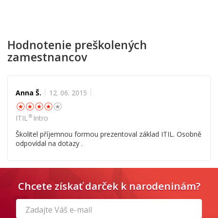
Hodnotenie preškolených
zamestnancov
Anna Š.
12. 06. 2015
☆
☆
☆
☆
☆
®
ITIL
Intro
Školitel příjemnou formou prezentoval základ ITIL. Osobně
odpovídal na dotazy .
Chcete získať darček k narodeninám?