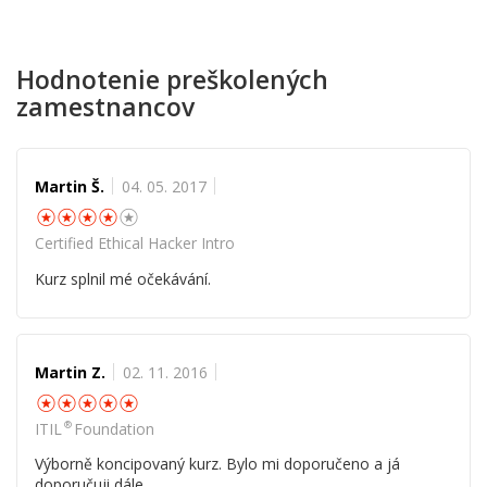
Hodnotenie preškolených
zamestnancov
Martin Š.
04. 05. 2017
☆
☆
☆
☆
☆
Certified Ethical Hacker Intro
Kurz splnil mé očekávání.
Martin Z.
02. 11. 2016
☆
☆
☆
☆
☆
®
ITIL
Foundation
Výborně koncipovaný kurz. Bylo mi doporučeno a já
doporučuji dále.