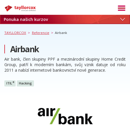
Ponuka našich kurzov
Akadémia
Termíny
TAYLLORCOX
>
Referencie
>
Airbank
Produkty
Airbank
Služby
Air bank, člen skupiny PPF a mezinárodní skupiny Home Credit
Kariéra
Group, patří k moderním bankám, svůj vznik datuje od roku
2011 a nabízí internetové bankovnictví nové generace.
Blog
O nás
®
ITIL
Hacking
Referencie
Kontakt