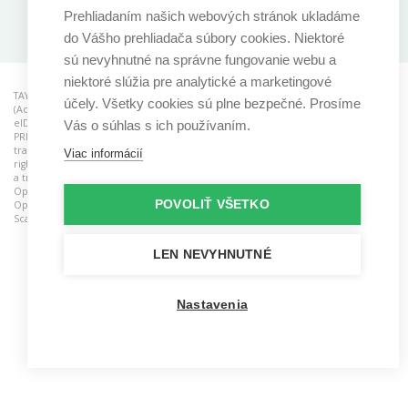
Stiahnite si našu aplikáciu
Prehliadaním našich webových stránok ukladáme
do Vášho prehliadača súbory cookies. Niektoré
sú nevyhnutné na správne fungovanie webu a
niektoré slúžia pre analytické a marketingové
TAYLLORCOX is a RCB (Registered Certification Body) for ISO standards, ACO
účely. Všetky cookies sú plne bezpečné. Prosíme
(Accredited Consulting Organisation), CAB (Conformity Assessment Body) for
®
®
®
eIDAS and ATO (Accredited Training Organisastion). AgileSHIFT
, ITIL
, PRINCE2
,
Vás o súhlas s ich používaním.
®
®
®
®
®
®
PRINCE2 Agile
, MSP
, MoP
, M_o_R
, P3M3
, and P3O
are registered
trademarks of the PeopleCert group. Used under licence from PeopleCert. All
Viac informácií
®
®
™
rights reserved. TOGAF
and ArchiMate
are registered trademarks and IT4IT
is
®
®
™
a trademark of The Open Group. TOGAF
, ArchiMate
, IT4IT
logo and The
™
Open Group Certification logo (Open O and check
) are trademarks of The
POVOLIŤ VŠETKO
Open Group. SAFe and Scaled Agile Framework are registered trademarks of
Scaled Agile, Inc.
LEN NEVYHNUTNÉ
Nastavenia