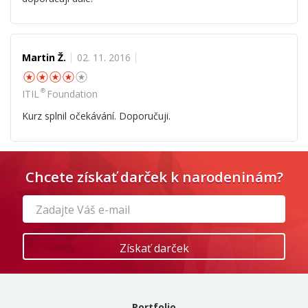
Martin Ž.
02. 11. 2016
☆
☆
☆
☆
☆
®
ITIL
Foundation
Kurz splnil očekávání. Doporučuji.
Chcete získať darček k narodeninám?
Portfolio