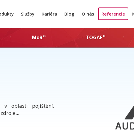
odukty
Služby
Kariéra
Blog
O nás
Referencie
®
®
MoR
TOGAF
v oblasti pojištění,
zdroje...