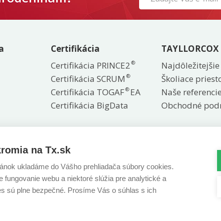
If
you
are
a
Certifikácia
TAYLLORCOX
a
human,
®
Certifikácia PRINCE2
Najdôležitejšie
ignore
®
Certifikácia SCRUM
Školiace priest
this
®
Certifikácia TOGAF
EA
Naše referenci
field
Certifikácia BigData
Obchodné pod
romia na Tx.sk
Stiahnite si našu aplikáciu
ánok ukladáme do Vášho prehliadača súbory cookies.
 fungovanie webu a niektoré slúžia pre analytické a
es sú plne bezpečné. Prosíme Vás o súhlas s ich