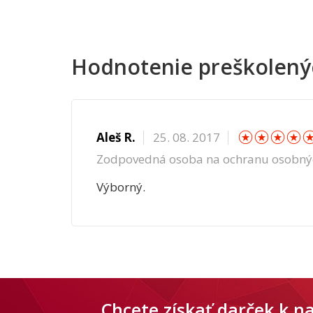
Hodnotenie preškolený
☆
☆
☆
Aleš R.
25. 08. 2017
Zodpovedná osoba na ochranu osobný
Výborný.
Chcete získať darček k 