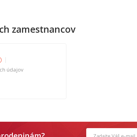
ch zamestnancov
☆
☆
ch údajov
narodeninám?