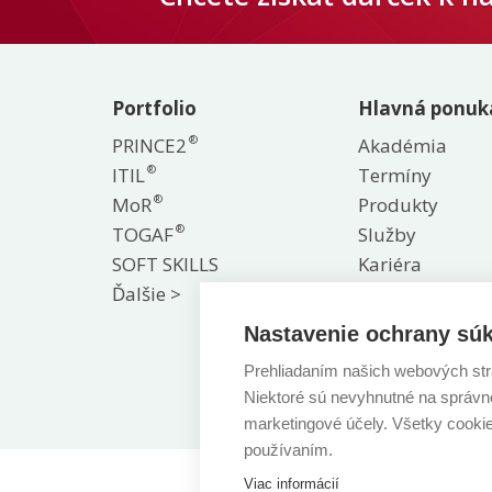
Portfolio
Hlavná ponuk
®
PRINCE2
Akadémia
®
ITIL
Termíny
®
MoR
Produkty
®
TOGAF
Služby
SOFT SKILLS
Kariéra
Ďalšie >
Blog
O nás
Nastavenie ochrany súk
Referencie
Prehliadaním našich webových str
Kontakt
Niektoré sú nevyhnutné na správne
marketingové účely. Všetky cooki
používaním.
Viac informácií