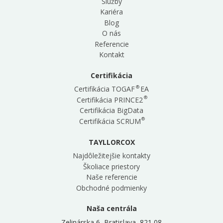
Služby
Kariéra
Blog
O nás
Referencie
Kontakt
Certifikácia
®
Certifikácia TOGAF
EA
®
Certifikácia PRINCE2
Certifikácia BigData
®
Certifikácia SCRUM
TAYLLORCOX
Najdôležitejšie kontakty
Školiace priestory
Naše referencie
Obchodné podmienky
Naša centrála
Zelinárska 6, Bratislava, 821 08