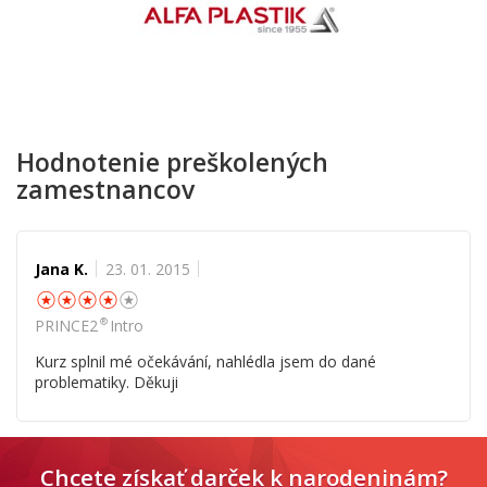
Hodnotenie preškolených
zamestnancov
Jana K.
23. 01. 2015
☆
☆
☆
☆
☆
®
PRINCE2
Intro
Kurz splnil mé očekávání, nahlédla jsem do dané
problematiky. Děkuji
Chcete získať darček k narodeninám?