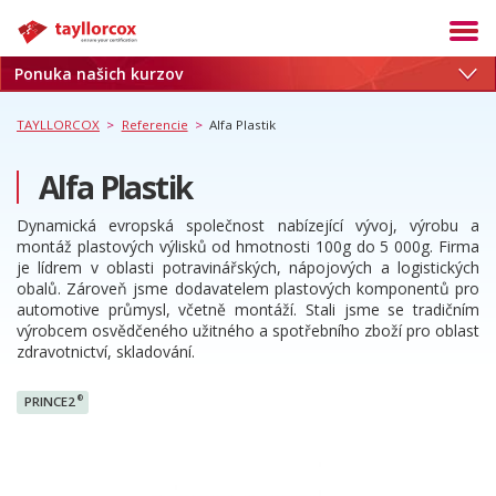
Ponuka našich kurzov
Akadémia
Termíny
TAYLLORCOX
>
Referencie
>
Alfa Plastik
Produkty
Alfa Plastik
Služby
Dynamická evropská společnost nabízející vývoj, výrobu a
Kariéra
montáž plastových výlisků od hmotnosti 100g do 5 000g. Firma
je lídrem v oblasti potravinářských, nápojových a logistických
Blog
obalů. Zároveň jsme dodavatelem plastových komponentů pro
automotive průmysl, včetně montáží. Stali jsme se tradičním
O nás
výrobcem osvědčeného užitného a spotřebního zboží pro oblast
zdravotnictví, skladování.
Referencie
Kontakt
®
PRINCE2