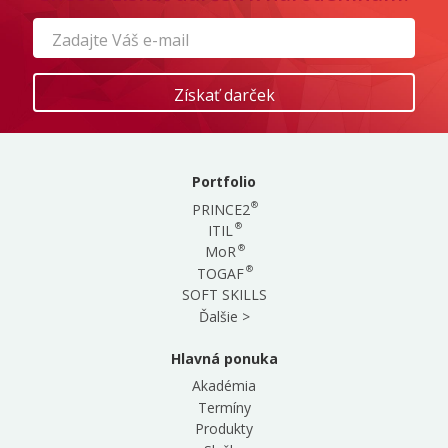
Portfolio
®
PRINCE2
®
ITIL
®
MoR
®
TOGAF
SOFT SKILLS
Ďalšie >
Hlavná ponuka
Akadémia
Termíny
Produkty