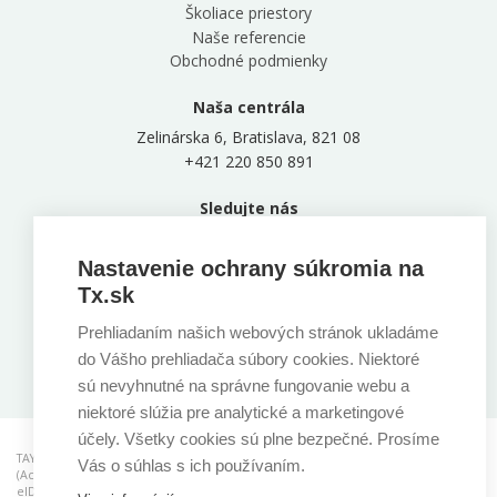
Školiace priestory
Naše referencie
Obchodné podmienky
Naša centrála
Zelinárska 6, Bratislava, 821 08
+421 220 850 891
Sledujte nás
Nastavenie ochrany súkromia na
Tx.sk
Prehliadaním našich webových stránok ukladáme
Stiahnite si našu aplikáciu
do Vášho prehliadača súbory cookies. Niektoré
sú nevyhnutné na správne fungovanie webu a
niektoré slúžia pre analytické a marketingové
účely. Všetky cookies sú plne bezpečné. Prosíme
TAYLLORCOX is a RCB (Registered Certification Body) for ISO standards, ACO
Vás o súhlas s ich používaním.
(Accredited Consulting Organisation), CAB (Conformity Assessment Body) for
®
®
®
eIDAS and ATO (Accredited Training Organisastion). AgileSHIFT
, ITIL
, PRINCE2
,