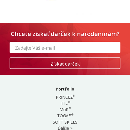
Chcete získať darček k narodeninám?
Portfolio
®
PRINCE2
®
ITIL
®
MoR
®
TOGAF
SOFT SKILLS
Ďalšie >