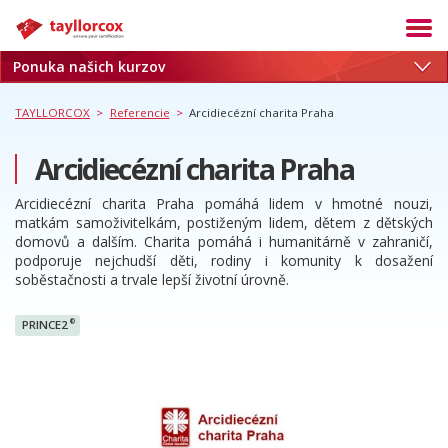
Ponuka našich kurzov
Akadémia
Termíny
TAYLLORCOX
>
Referencie
>
Arcidiecézní charita Praha
Produkty
Arcidiecézní charita Praha
Služby
Arcidiecézní charita Praha pomáhá lidem v hmotné nouzi,
Kariéra
matkám samoživitelkám, postiženým lidem, dětem z dětských
domovů a dalším. Charita pomáhá i humanitárně v zahraničí,
Blog
podporuje nejchudší děti, rodiny i komunity k dosažení
soběstačnosti a trvale lepší životní úrovně.
O nás
Referencie
®
PRINCE2
Kontakt