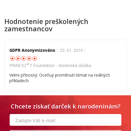
Hodnotenie preškolených
zamestnancov
GDPR Anonymizováno
25. 01. 2019
☆
☆
☆
☆
☆
®
PRINCE2
7 Foundation - slovenská skúška
Velmi přínosný. Oceňuji promítnutí témat na reálných
příkladech.
Chcete získať darček k narodeninám?