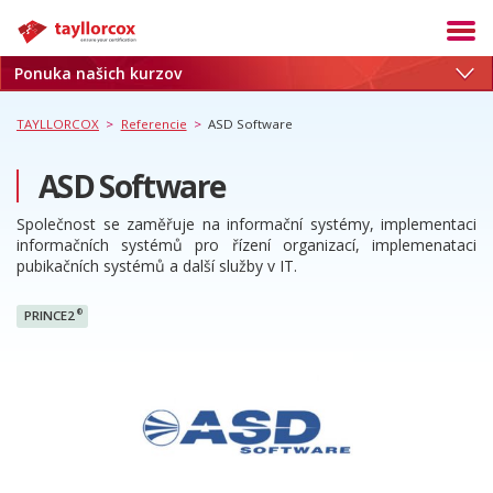
Ponuka našich kurzov
Akadémia
Termíny
TAYLLORCOX
>
Referencie
>
ASD Software
Produkty
ASD Software
Služby
Společnost se zaměřuje na informační systémy, implementaci
Kariéra
informačních systémů pro řízení organizací, implemenataci
pubikačních systémů a další služby v IT.
Blog
O nás
®
PRINCE2
Referencie
Kontakt