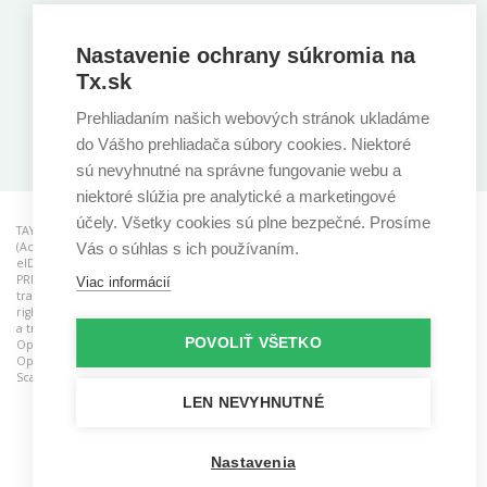
Nastavenie ochrany súkromia na
Tx.sk
Prehliadaním našich webových stránok ukladáme
Stiahnite si našu aplikáciu
do Vášho prehliadača súbory cookies. Niektoré
sú nevyhnutné na správne fungovanie webu a
niektoré slúžia pre analytické a marketingové
účely. Všetky cookies sú plne bezpečné. Prosíme
TAYLLORCOX is a RCB (Registered Certification Body) for ISO standards, ACO
(Accredited Consulting Organisation), CAB (Conformity Assessment Body) for
Vás o súhlas s ich používaním.
®
®
®
eIDAS and ATO (Accredited Training Organisastion). AgileSHIFT
, ITIL
, PRINCE2
,
®
®
®
®
®
®
PRINCE2 Agile
, MSP
, MoP
, M_o_R
, P3M3
, and P3O
are registered
Viac informácií
trademarks of the PeopleCert group. Used under licence from PeopleCert. All
®
®
™
rights reserved. TOGAF
and ArchiMate
are registered trademarks and IT4IT
is
®
®
™
a trademark of The Open Group. TOGAF
, ArchiMate
, IT4IT
logo and The
POVOLIŤ VŠETKO
™
Open Group Certification logo (Open O and check
) are trademarks of The
Open Group. SAFe and Scaled Agile Framework are registered trademarks of
Scaled Agile, Inc.
LEN NEVYHNUTNÉ
Nastavenia