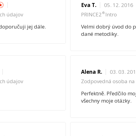
☆
☆
Eva T.
05. 12. 2016
®
ch údajov
PRINCE2
Intro
oporučuji jej dále.
Velmi dobrý úvod do pr
dané metodiky.
☆
Alena R.
03. 03. 20
ch údajov
Zodpovedná osoba na 
Perfektně. Předčilo mo
všechny moje otázky.
☆