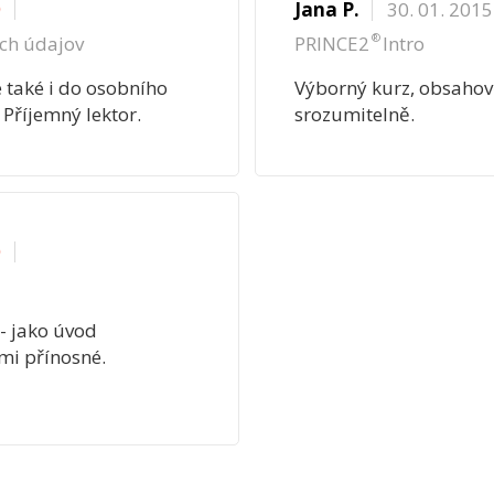
Jana P.
30. 01. 2015
®
ch údajov
PRINCE2
Intro
e také i do osobního
Výborný kurz, obsahově
 Příjemný lektor.
srozumitelně.
☆
- jako úvod
lmi přínosné.