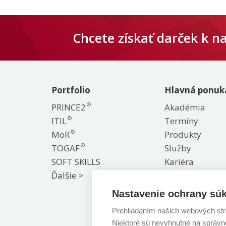
Chcete získať darček k 
Portfolio
Hlavná ponuk
®
PRINCE2
Akadémia
®
ITIL
Termíny
®
MoR
Produkty
®
TOGAF
Služby
SOFT SKILLS
Kariéra
Ďalšie >
Blog
O nás
Nastavenie ochrany súk
Referencie
Prehliadaním našich webových str
Kontakt
Niektoré sú nevyhnutné na správne