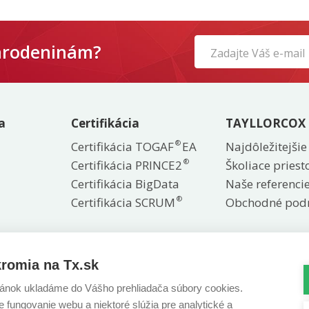
narodeninám?
a
Certifikácia
TAYLLORCOX
®
Certifikácia TOGAF
EA
Najdôležitejšie
®
Certifikácia PRINCE2
Školiace priest
Certifikácia BigData
Naše referenci
®
Certifikácia SCRUM
Obchodné pod
romia na Tx.sk
Stiahnite si našu aplikáciu
ánok ukladáme do Vášho prehliadača súbory cookies.
 fungovanie webu a niektoré slúžia pre analytické a