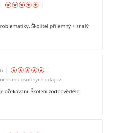
☆
☆
☆
☆
☆
oblematiky. Školitel příjemný + znalý
☆
☆
☆
☆
☆
16
ochranu osobných údajov
je očekávání. Školení zodpovědělo
☆
☆
☆
☆
☆