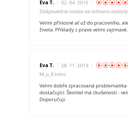
Eva T.
02. 04. 2015
Zodpovedná osoba na ochranu osobný
Velmi přínosné ať už do pracovního, al
života. Příklady z praxe velmi zajímavé.
☆
☆
☆
☆
Eva T.
28. 11. 2014
M_o_R Intro
Velmi dobře zpracovaná problematika 
dostačující. Školitel má zkušenosti - ve
Doporučuji.