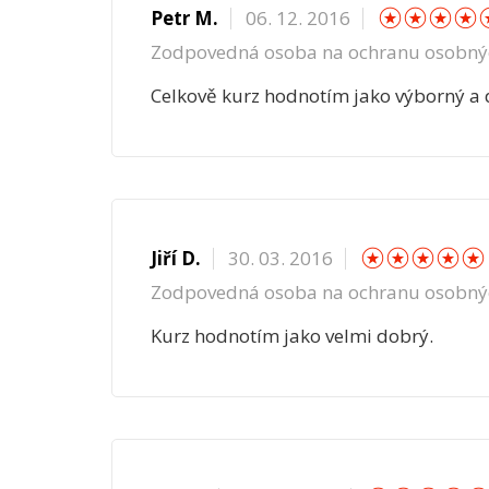
☆
☆
☆
Petr M.
06. 12. 2016
Zodpovedná osoba na ochranu osobný
Celkově kurz hodnotím jako výborný a d
☆
☆
☆
☆
Jiří D.
30. 03. 2016
Zodpovedná osoba na ochranu osobný
Kurz hodnotím jako velmi dobrý.
☆
☆
☆
☆