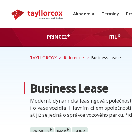
Akadémia
Termíny
Pr
®
®
PRINCE2
ITIL
TAYLLORCOX
>
Referencie
>
Business Lease
Business Lease
Moderní, dynamická leasingová společnost, 
i o vaše vozidla. Hlavním cílem společnosti
ať již se jedná o správce vozového parku, řid
®
®
PRINCE2
MoR
GDPR