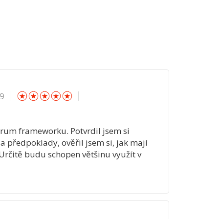
☆
☆
☆
☆
☆
19
crum frameworku. Potvrdil jsem si
předpoklady, ověřil jsem si, jak mají
 Určitě budu schopen většinu využít v