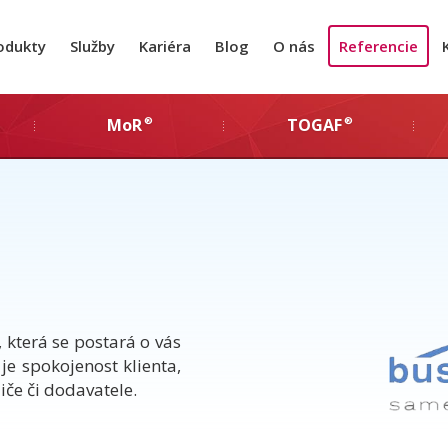
odukty
Služby
Kariéra
Blog
O nás
Referencie
®
®
MoR
TOGAF
která se postará o vás
 je spokojenost klienta,
iče či dodavatele.