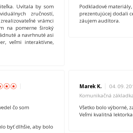
iteľka. Uvítala by som
Podkladové materiály,
ividuálnych zručností,
prezentujúcej dodali 
 zrealizovateľné vrámci
záujem audítora.
om na pomerne široký
ádnuté a navrhnuté asi
r, veľmi interaktívne,
☆
☆
☆
☆
Marek K.
04. 09. 20
Komunikačná základk
vedel čo som
Všetko bolo výborné, z
Veľmi kvalitná lektorka
lo byť dlhšie, aby bolo