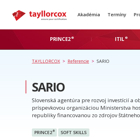
Akadémia
Termíny
Pr
®
®
PRINCE2
ITIL
TAYLLORCOX
>
Referencie
>
SARIO
SARIO
Slovenská agentúra pre rozvoj investícií a 
príspevkovou organizáciou Ministerstva ho
republiky financovanou zo zdrojov štátneho
®
PRINCE2
SOFT SKILLS