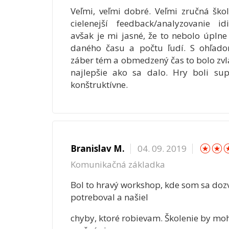
Veľmi, veľmi dobré. Veľmi zručná škol
cielenejší feedback/analyzovanie id
avšak je mi jasné, že to nebolo úplne
daného času a počtu ľudí. S ohľad
záber tém a obmedzený čas to bolo zvl
najlepšie ako sa dalo. Hry boli supe
konštruktívne.
☆
Branislav M.
04. 09. 2019
Komunikačná základka
Bol to hravý workshop, kde som sa doz
potreboval a našiel
chyby, ktoré robievam. Školenie by moh