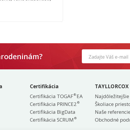
narodeninám?
If
you
are
a
Certifikácia
TAYLLORCOX
a
human,
®
Certifikácia TOGAF
EA
Najdôležitejšie
ignore
®
Certifikácia PRINCE2
Školiace priest
this
Certifikácia BigData
Naše referenci
field
®
Certifikácia SCRUM
Obchodné pod