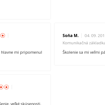
☆
☆
Soňa M.
04. 09. 20
Komunikačná základk
í, hlavne mi pripomenul
Školenie sa mi veľmi p
☆
☆
☆
enie, veľké skúsenosti,