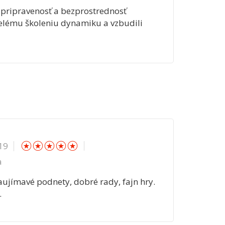
 pripravenosť a bezprostrednosť
celému školeniu dynamiku a vzbudili
☆
☆
☆
☆
☆
19
a
aujímavé podnety, dobré rady, fajn hry.
.