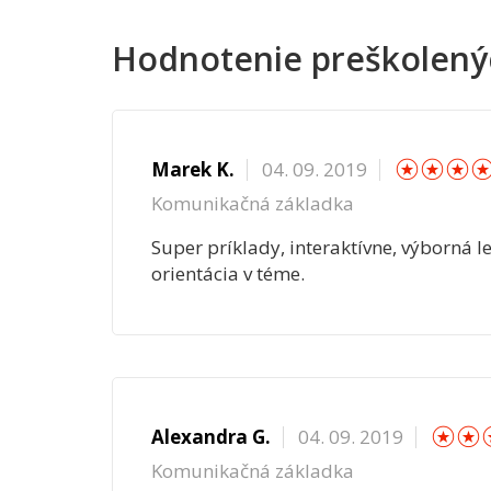
Hodnotenie preškolený
☆
☆
Marek K.
04. 09. 2019
Komunikačná základka
Super príklady, interaktívne, výborná 
orientácia v téme.
☆
Alexandra G.
04. 09. 2019
Komunikačná základka