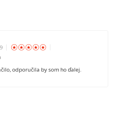
☆
☆
☆
☆
☆
19
a
áčilo, odporučila by som ho ďalej.