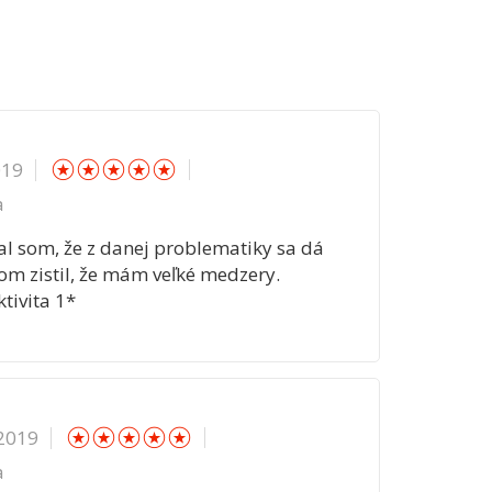
☆
☆
☆
☆
☆
019
a
al som, že z danej problematiky sa dá
 som zistil, že mám veľké medzery.
tivita 1*
☆
☆
☆
☆
☆
 2019
a