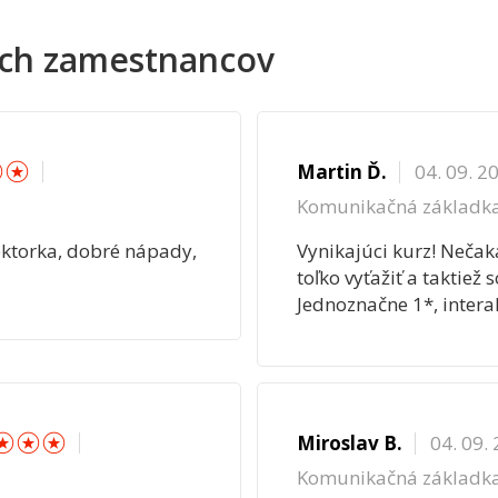
ch zamestnancov
☆
☆
☆
Martin Ď.
04. 09. 2
Komunikačná základk
lektorka, dobré nápady,
Vynikajúci kurz! Nečak
toľko vyťažiť a taktiež
Jednoznačne 1*, interak
☆
☆
☆
☆
Miroslav B.
04. 09.
Komunikačná základk