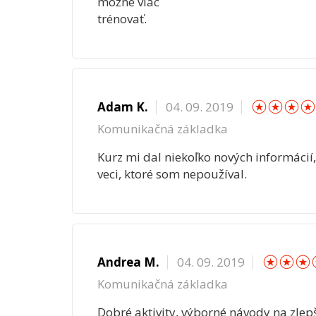
možné viac
trénovať.
☆
☆
☆
Adam K.
04. 09. 2019
Komunikačná základka
Kurz mi dal niekoľko nových informáci
veci, ktoré som nepoužíval.
☆
☆
Andrea M.
04. 09. 2019
Komunikačná základka
Dobré aktivity, výborné návody na zlepš