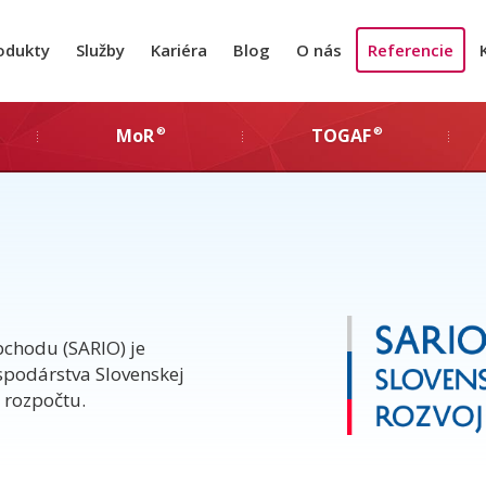
odukty
Služby
Kariéra
Blog
O nás
Referencie
®
®
MoR
TOGAF
obchodu (SARIO) je
spodárstva Slovenskej
 rozpočtu.