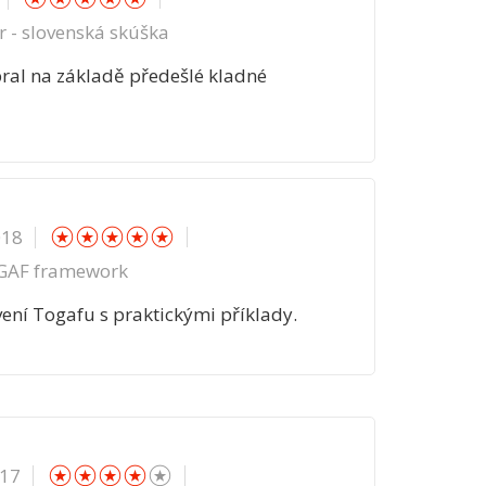
r - slovenská skúška
ral na základě předešlé kladné
☆
☆
☆
☆
☆
018
OGAF framework
ení Togafu s praktickými příklady.
☆
☆
☆
☆
☆
017