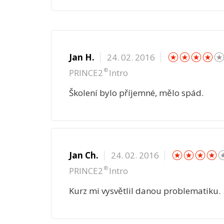
☆
☆
☆
☆
Jan H.
24. 02. 2016
®
PRINCE2
Intro
Školení bylo příjemné, mělo spád.
☆
☆
☆
Jan Ch.
24. 02. 2016
®
PRINCE2
Intro
Kurz mi vysvětlil danou problematiku.