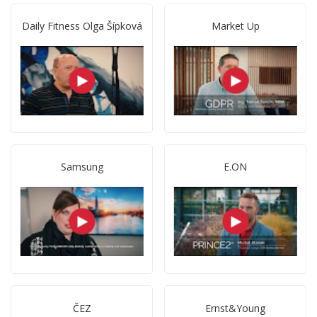
Daily Fitness Olga Šípková
Market Up
Samsung
E.ON
ČEZ
Ernst&Young