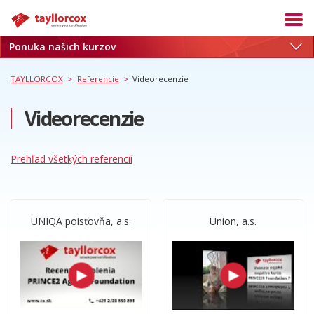
Ponuka našich kurzov
Akadémia
Termíny
TAYLLORCOX
>
Referencie
>
Videorecenzie
Produkty
Videorecenzie
Služby
Kariéra
Prehľad všetkých referencií
Blog
O nás
UNIQA poisťovňa, a.s.
Union, a.s.
Referencie
Kontakt