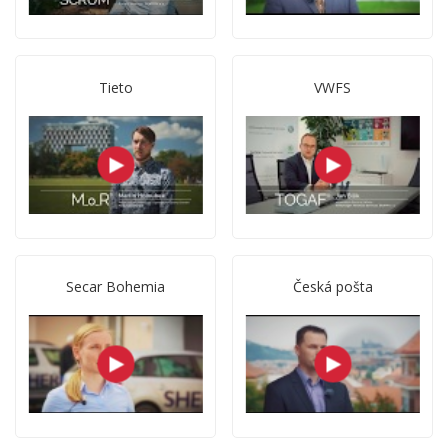
Tieto
VWFS
Secar Bohemia
Česká pošta