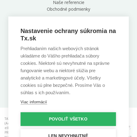
Naše referencie
Obchodné podmienky
Naša centrála
Zelinárska 6, Bratislava, 821 08
Nastavenie ochrany súkromia na
+421 220 850 891
Tx.sk
Prehliadaním našich webových stránok
Sledujte nás
ukladáme do Vášho prehliadača súbory
cookies. Niektoré sú nevyhnutné na správne
fungovanie webu a niektoré slúžia pre
analytické a marketingové účely. Všetky
cookies sú plne bezpečné. Prosíme Vás o
Stiahnite si našu aplikáciu
súhlas s ich používaním.
Viac informácií
TAYLLORCOX is a RCB (Registered Certification Body) for ISO standards, ACO
POVOLIŤ VŠETKO
(Accredited Consulting Organisation), CAB (Conformity Assessment Body) for
®
®
®
eIDAS and ATO (Accredited Training Organisastion). AgileSHIFT
, ITIL
, PRINCE2
,
®
®
®
®
®
®
PRINCE2 Agile
, MSP
, MoP
, M_o_R
, P3M3
, and P3O
are registered
LEN NEVYHNUTNÉ
trademarks of the PeopleCert group. Used under licence from PeopleCert. All