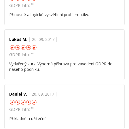
™
GDPR Intro
Přínosné a logické vysvětlení problematiky.
Lukáš M.
20. 09. 2017
☆
☆
☆
☆
☆
™
GDPR Intro
Vydařený kurz. Výborná příprava pro zavedení GDPR do
našeho podniku.
Daniel V.
20. 09. 2017
☆
☆
☆
☆
☆
™
GDPR Intro
Příkladné a užitečné.