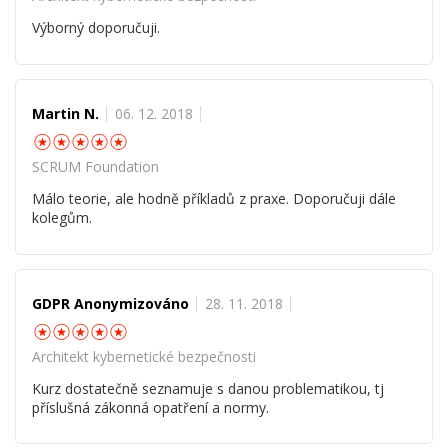
Výborný doporučuji.
Martin N.
06. 12. 2018
☆
☆
☆
☆
☆
SCRUM Foundation
Málo teorie, ale hodně příkladů z praxe. Doporučuji dále
kolegům.
GDPR Anonymizováno
28. 11. 2018
☆
☆
☆
☆
☆
Architekt kybernetické bezpečnosti
Kurz dostatečně seznamuje s danou problematikou, tj
příslušná zákonná opatření a normy.