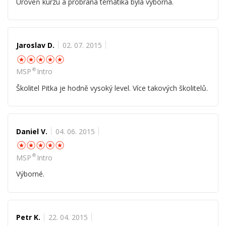
Úroveň kurzu a probraná tématika byla výborná.
Jaroslav D.
02. 07. 2015
☆
☆
☆
☆
☆
®
MSP
Intro
Školitel Pitka je hodně vysoký level. Více takových školitelů.
Daniel V.
04. 06. 2015
☆
☆
☆
☆
☆
®
MSP
Intro
Výborné.
Petr K.
22. 04. 2015