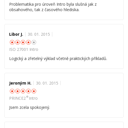
Problematika pro úroveň Intro byla slušná jak z
obsahového, tak z časového hlediska.
Libor J.
30. 01. 2015
☆
☆
☆
☆
☆
ISO 27001 Intro
Logický a zřetelný výklad včetně praktických příkladů.
Jeroným H.
30. 01. 2015
☆
☆
☆
☆
☆
®
PRINCE2
Intro
Jsem zcela spokojený.