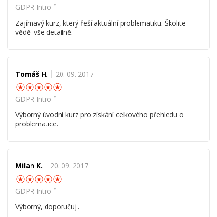
™
GDPR Intro
Zajímavý kurz, který řeší aktuální problematiku. Školitel
věděl vše detailně.
Tomáš H.
20. 09. 2017
☆
☆
☆
☆
☆
™
GDPR Intro
Výborný úvodní kurz pro získání celkového přehledu o
problematice.
Milan K.
20. 09. 2017
☆
☆
☆
☆
☆
™
GDPR Intro
Výborný, doporučuji.