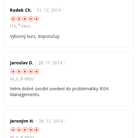
Radek Ch.
01. 12. 2014
☆
☆
☆
☆
☆
®
ITIL
Intro
Výborný kurz, doporučuji.
Jaroslav D.
28. 11. 2014
☆
☆
☆
☆
☆
M_o_R Intro
Velmi dobré úvodní uvedení do problematiky RISK
Managementu.
Jeroným H.
28. 11. 2014
☆
☆
☆
☆
☆
M_o_R Intro