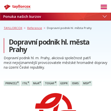
Ponuka našich kurzov
Akadémia
Termíny
TAYLLORCOX
>
Referencie
>
Dopravní podnik hl. města Prahy
Produkty
Dopravní podnik hl. města
Služby
Prahy
Kariéra
Dopravní podnik hl. m. Prahy, akciová společnost patří
Blog
mezi nejvýznamnější provozovatele městské hromadné dopravy
na území České republiky.
O nás
Referencie
®
®
®
®
®
PRINCE2
ITIL
MoR
TOGAF
GDPR
ISMS
MSP
Kontakt