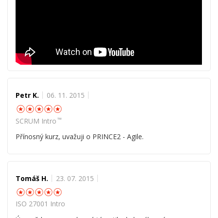
Petr K.
06. 11. 2015
☆
☆
☆
☆
☆
™
SCRUM Intro
Přínosný kurz, uvažuji o PRINCE2 - Agile.
Tomáš H.
23. 07. 2015
☆
☆
☆
☆
☆
ISO 27001 Intro