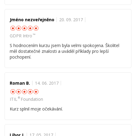
Jméno nezveřejněno
20. 09. 2017
☆
☆
☆
☆
☆
™
GDPR Intro
S hodnocením kurzu jsem byla velmi spokojena. Školitel
měl dostatečné znalosti a uváděl příklady pro lepší
pochopení.
Roman B.
14. 06. 2017
☆
☆
☆
☆
☆
®
ITIL
Foundation
Kurz splnil moje očekávání.
Libor J.
17. 05. 2017