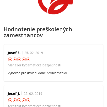
Hodnotenie preškolených
zamestnancov
Josef Š.
25. 02. 2019
☆
☆
☆
☆
☆
Manažer kybernetické bezpečnosti
Výborné proškolení dané problematiky.
Josef J.
25. 02. 2019
☆
☆
☆
☆
☆
Architekt kybernetické bezpečnosti