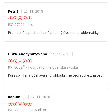
Petr S.
26. 11. 2018
☆
☆
☆
☆
☆
ISO 27001 Intro
Přehledně a pochopitelně podaný úvod do problematiky.
GDPR Anonymizováno
15. 11. 2018
☆
☆
☆
☆
☆
®
PRINCE2
7 Foundation - slovenská skúška
Kurz splnil má očekávání, prohloubil mé teoretické znalosti.
Bohumil B.
12. 11. 2018
☆
☆
☆
☆
☆
ISO 27001 Lead Auditor