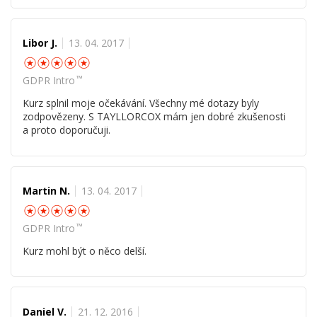
Libor J.
13. 04. 2017
☆
☆
☆
☆
☆
™
GDPR Intro
Kurz splnil moje očekávání. Všechny mé dotazy byly
zodpovězeny. S TAYLLORCOX mám jen dobré zkušenosti
a proto doporučuji.
Martin N.
13. 04. 2017
☆
☆
☆
☆
☆
™
GDPR Intro
Kurz mohl být o něco delší.
Daniel V.
21. 12. 2016