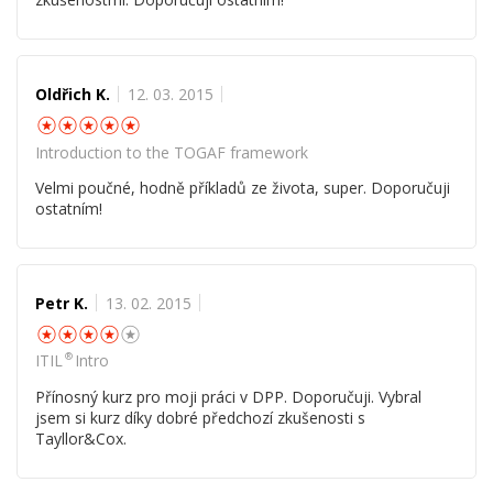
Oldřich K.
12. 03. 2015
☆
☆
☆
☆
☆
Introduction to the TOGAF framework
Velmi poučné, hodně příkladů ze života, super. Doporučuji
ostatním!
Petr K.
13. 02. 2015
☆
☆
☆
☆
☆
®
ITIL
Intro
Přínosný kurz pro moji práci v DPP. Doporučuji. Vybral
jsem si kurz díky dobré předchozí zkušenosti s
Tayllor&Cox.