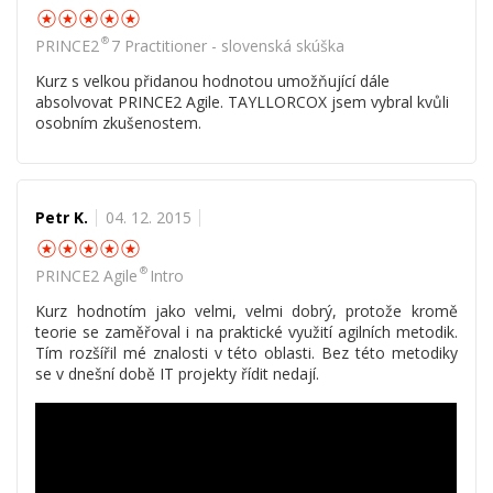
☆
☆
☆
☆
☆
®
PRINCE2
7 Practitioner - slovenská skúška
Kurz s velkou přidanou hodnotou umožňující dále
absolvovat PRINCE2 Agile. TAYLLORCOX jsem vybral kvůli
osobním zkušenostem.
Petr K.
04. 12. 2015
☆
☆
☆
☆
☆
®
PRINCE2 Agile
Intro
Kurz hodnotím jako velmi, velmi dobrý, protože kromě
teorie se zaměřoval i na praktické využití agilních metodik.
Tím rozšířil mé znalosti v této oblasti. Bez této metodiky
se v dnešní době IT projekty řídit nedají.