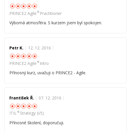
☆
☆
☆
☆
☆
®
PRINCE2 Agile
Practitioner
Výborná atmosféra. S kurzem jsem byl spokojen.
Petr K.
12. 12. 2016
☆
☆
☆
☆
☆
®
PRINCE2 Agile
Intro
Přínosný kurz, uvažuji o PRINCE2 - Agile.
František Ř.
07. 12. 2016
☆
☆
☆
☆
☆
®
ITIL
Strategy (v5)
Přínosné školení, doporučuji.