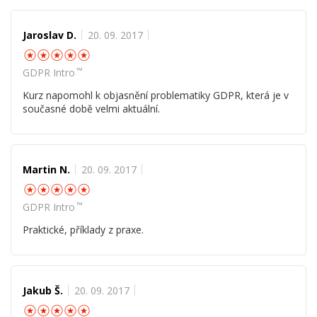
Jaroslav D.
20. 09. 2017
☆
☆
☆
☆
☆
™
GDPR Intro
Kurz napomohl k objasnění problematiky GDPR, která je v
současné době velmi aktuální.
Martin N.
20. 09. 2017
☆
☆
☆
☆
☆
™
GDPR Intro
Praktické, příklady z praxe.
Jakub Š.
20. 09. 2017
☆
☆
☆
☆
☆