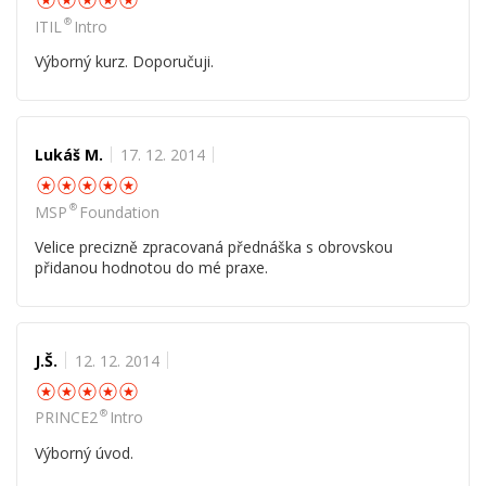
®
ITIL
Intro
Výborný kurz. Doporučuji.
Lukáš M.
17. 12. 2014
☆
☆
☆
☆
☆
®
MSP
Foundation
Velice precizně zpracovaná přednáška s obrovskou
přidanou hodnotou do mé praxe.
J.Š.
12. 12. 2014
☆
☆
☆
☆
☆
®
PRINCE2
Intro
Výborný úvod.