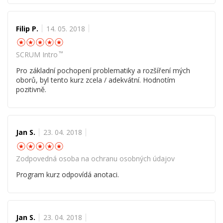
Filip P.
14. 05. 2018
☆
☆
☆
☆
☆
™
SCRUM Intro
Pro základní pochopení problematiky a rozšíření mých
oborů, byl tento kurz zcela / adekvátní. Hodnotím
pozitivně.
Jan S.
23. 04. 2018
☆
☆
☆
☆
☆
Zodpovedná osoba na ochranu osobných údajov
Program kurz odpovídá anotaci.
Jan S.
23. 04. 2018