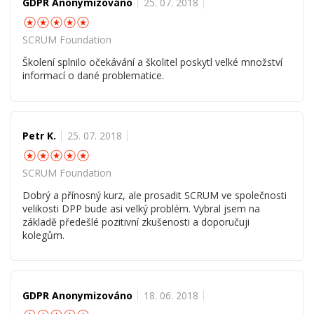
GDPR Anonymizováno
25. 07. 2018
☆
☆
☆
☆
☆
SCRUM Foundation
Školení splnilo očekávání a školitel poskytl velké množství
informací o dané problematice.
Petr K.
25. 07. 2018
☆
☆
☆
☆
☆
SCRUM Foundation
Dobrý a přínosný kurz, ale prosadit SCRUM ve společnosti
velikosti DPP bude asi velký problém. Vybral jsem na
základě předešlé pozitivní zkušenosti a doporučuji
kolegům.
GDPR Anonymizováno
18. 06. 2018
☆
☆
☆
☆
☆