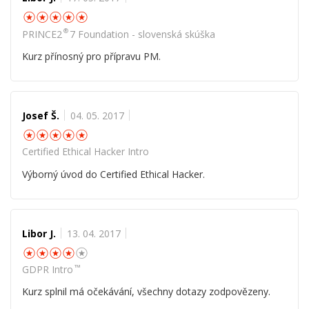
☆
☆
☆
☆
☆
®
PRINCE2
7 Foundation - slovenská skúška
Kurz přínosný pro přípravu PM.
Josef Š.
04. 05. 2017
☆
☆
☆
☆
☆
Certified Ethical Hacker Intro
Výborný úvod do Certified Ethical Hacker.
Libor J.
13. 04. 2017
☆
☆
☆
☆
☆
™
GDPR Intro
Kurz splnil má očekávání, všechny dotazy zodpovězeny.