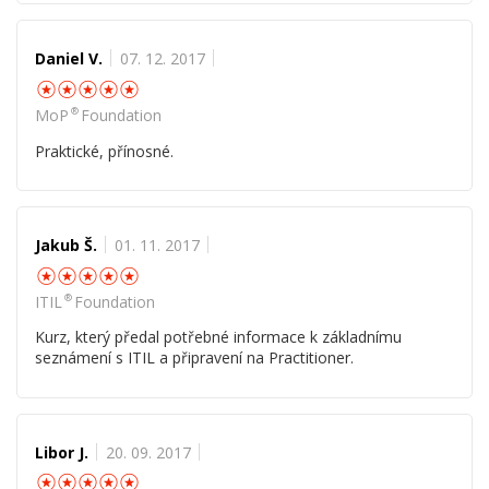
Daniel V.
07. 12. 2017
☆
☆
☆
☆
☆
®
MoP
Foundation
Praktické, přínosné.
Jakub Š.
01. 11. 2017
☆
☆
☆
☆
☆
®
ITIL
Foundation
Kurz, který předal potřebné informace k základnímu
seznámení s ITIL a připravení na Practitioner.
Libor J.
20. 09. 2017
☆
☆
☆
☆
☆