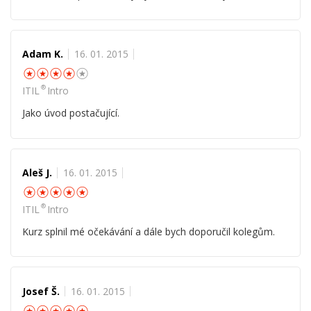
Adam K.
16. 01. 2015
☆
☆
☆
☆
☆
®
ITIL
Intro
Jako úvod postačující.
Aleš J.
16. 01. 2015
☆
☆
☆
☆
☆
®
ITIL
Intro
Kurz splnil mé očekávání a dále bych doporučil kolegům.
Josef Š.
16. 01. 2015
☆
☆
☆
☆
☆