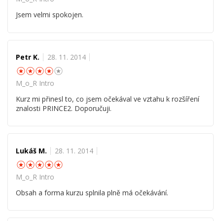
Jsem velmi spokojen.
Petr K.
28. 11. 2014
☆
☆
☆
☆
☆
M_o_R Intro
Kurz mi přinesl to, co jsem očekával ve vztahu k rozšíření
znalosti PRINCE2. Doporučuji.
Lukáš M.
28. 11. 2014
☆
☆
☆
☆
☆
M_o_R Intro
Obsah a forma kurzu splnila plně má očekávání.