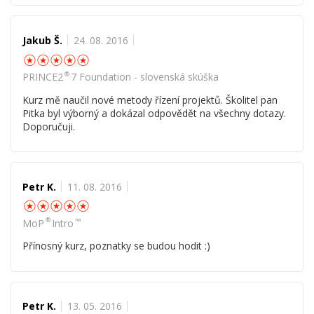
Jakub Š.
24. 08. 2016
☆
☆
☆
☆
☆
®
PRINCE2
7 Foundation - slovenská skúška
Kurz mě naučil nové metody řízení projektů. Školitel pan
Pitka byl výborný a dokázal odpovědět na všechny dotazy.
Doporučuji.
Petr K.
11. 08. 2016
☆
☆
☆
☆
☆
™
®
MoP
Intro
Přínosný kurz, poznatky se budou hodit :)
Petr K.
13. 05. 2016