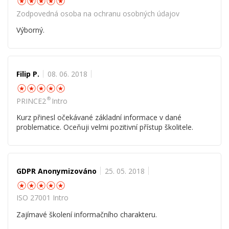
Zodpovedná osoba na ochranu osobných údajov
Výborný.
Filip P.
08. 06. 2018
☆
☆
☆
☆
☆
®
PRINCE2
Intro
Kurz přinesl očekávané základní informace v dané
problematice. Oceňuji velmi pozitivní přístup školitele.
GDPR Anonymizováno
25. 05. 2018
☆
☆
☆
☆
☆
ISO 27001 Intro
Zajímavé školení informačního charakteru.