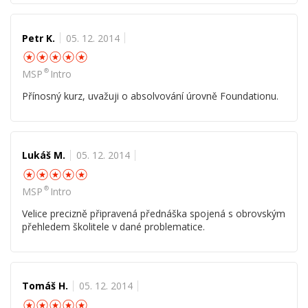
Petr K.
05. 12. 2014
☆
☆
☆
☆
☆
®
MSP
Intro
Přínosný kurz, uvažuji o absolvování úrovně Foundationu.
Lukáš M.
05. 12. 2014
☆
☆
☆
☆
☆
®
MSP
Intro
Velice precizně připravená přednáška spojená s obrovským
přehledem školitele v dané problematice.
Tomáš H.
05. 12. 2014
☆
☆
☆
☆
☆