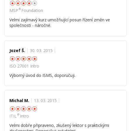
☆
☆
☆
☆
☆
®
MSP
Foundation
Velmi zajímavý kurz umožňující posun řízení změn ve
společnosti - náročné.
Jozef Š.
30. 03. 2015
☆
☆
☆
☆
☆
ISO 27001 Intro
Výborný úvod do ISMS, doporučuji.
Michal M.
13. 03. 2015
☆
☆
☆
☆
☆
®
ITIL
Intro
Velmi dobře připraveno, zkušený lektor s praktickými
zkušenostmi. Doporučuji ostatním!