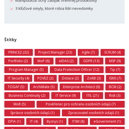
Manipulácia: tichý zabijak firemnej produktivity
3 kľúčové omyly, ktoré robia lídri nevedomky
Štítky
PRINCE2 (32)
Project Manager (23)
Agile (7)
SCRUM (4)
Portfolio (2)
MoP (6)
eIDAS (2)
GDPR (13)
MSP (9)
Program Manager (5)
Data Protection Officer (12)
Tip (7)
IT Security (4)
POVEZ (2)
Dotace (2)
ZoKB (3)
ISMS (7)
TOGAF (5)
ArchiMate (5)
Enterprise Architect (6)
BCM (2)
Business Continuity (2)
IT Service (9)
ITIL (21)
Risk (3)
MoR (5)
Pověřenec pro ochranu osobních údajů (7)
Správce osobních údajů (1)
Zpracovatel osobních údajů (1)
DPIA (1)
IT (4)
Byznys (1)
ITSM (8)
eGovernment (1)