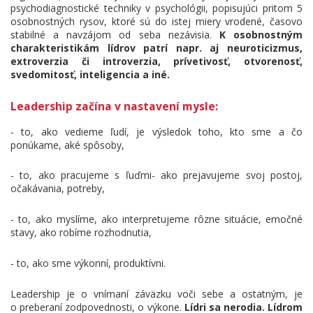
psychodiagnostické techniky v psychológii, popisujúci pritom 5
osobnostných rysov, ktoré sú do istej miery vrodené, časovo
stabilné a navzájom od seba nezávisia.
K osobnostným
charakteristikám lídrov patrí napr. aj neuroticizmus,
extroverzia či introverzia, prívetivosť, otvorenosť,
svedomitosť, inteligencia a iné.
Leadership začína v nastavení mysle:
- to, ako vedieme ľudí, je výsledok toho, kto sme a čo
ponúkame, aké spôsoby,
- to, ako pracujeme s ľuďmi- ako prejavujeme svoj postoj,
očakávania, potreby,
- to, ako myslíme, ako interpretujeme rôzne situácie, emočné
stavy, ako robíme rozhodnutia,
- to, ako sme výkonní, produktívni.
Leadership je o vnímaní záväzku voči sebe a ostatným, je
o preberaní zodpovednosti, o výkone.
Lídri sa nerodia. Lídrom