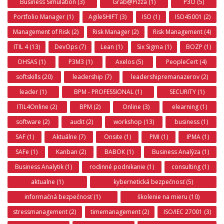
Business Simulation (3)
Grab@Pizza (1)
P3O (5)
Portfolio Manager (1)
AgileSHIFT (3)
ISO (1)
ISO45001 (2)
Management of Risk (2)
Risk Manager (2)
Risk Management (4)
ITIL 4 (13)
DevOps (7)
Lean (1)
Six Sigma (1)
BOZP (1)
OHSAS (1)
P3M3 (1)
Axelos (5)
PeopleCert (4)
softskills (20)
leadership (7)
leadershipremanazerov (2)
leader (1)
BPM - PROFESSIONAL (1)
SECURITY (1)
ITIL4Online (2)
BPM (2)
Online (3)
elearning (1)
software (2)
audit (2)
workshop (13)
business (1)
SAF (1)
Aktuálne (7)
Onsite (1)
PMI (1)
IPMA (1)
SAFe (1)
Kanban (2)
BABOK (1)
Business Analýza (1)
Business Analytik (1)
rodinné podnikanie (1)
consulting (1)
aktualne (1)
kybernetická bezpečnosť (5)
informačná bezpečnosť (1)
školenie na mieru (10)
stressmanagement (2)
timemanagement (2)
ISO/IEC 27001 (3)