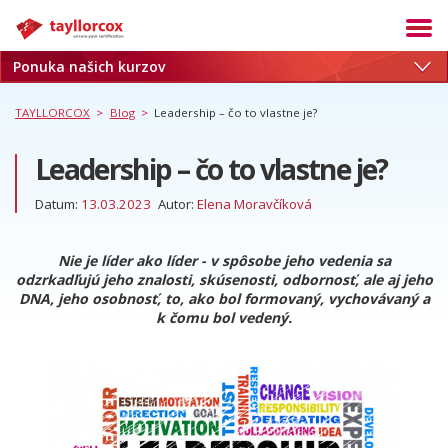
Ponuka našich kurzov
Akadémia
Termíny
TAYLLORCOX
>
Blog
>
Leadership – čo to vlastne je?
Produkty
Leadership – čo to vlastne je?
Služby
Datum:
13.03.2023
Autor:
Elena Moravčíková
Kariéra
Blog
Nie je líder ako líder - v spôsobe jeho vedenia sa
odzrkadľujú jeho znalosti, skúsenosti, odbornosť, ale aj jeho
O nás
DNA, jeho osobnosť, to, ako bol formovaný, vychovávaný a
k čomu bol vedený.
Referencie
Kontakt