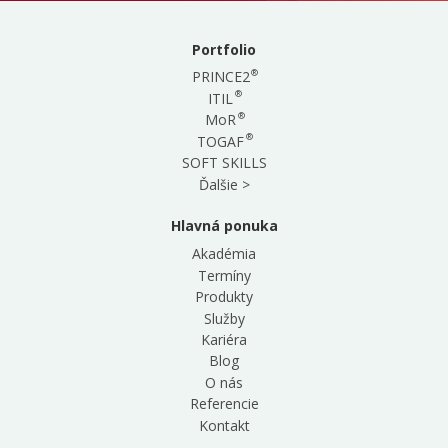
a
human,
ignore
Portfolio
this
®
PRINCE2
field
®
ITIL
®
MoR
®
TOGAF
SOFT SKILLS
Ďalšie >
Hlavná ponuka
Akadémia
Termíny
Produkty
Služby
Kariéra
Blog
O nás
Referencie
Kontakt