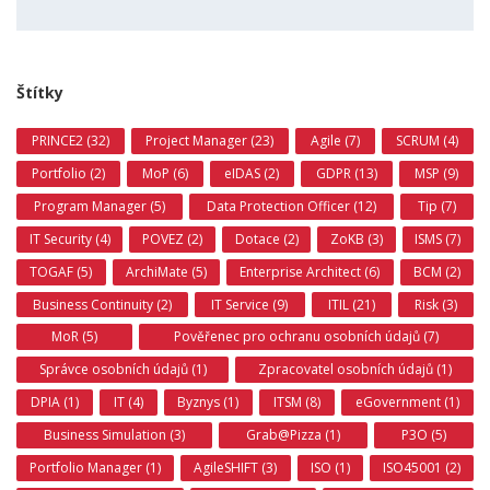
Štítky
PRINCE2 (32)
Project Manager (23)
Agile (7)
SCRUM (4)
Portfolio (2)
MoP (6)
eIDAS (2)
GDPR (13)
MSP (9)
Program Manager (5)
Data Protection Officer (12)
Tip (7)
IT Security (4)
POVEZ (2)
Dotace (2)
ZoKB (3)
ISMS (7)
TOGAF (5)
ArchiMate (5)
Enterprise Architect (6)
BCM (2)
Business Continuity (2)
IT Service (9)
ITIL (21)
Risk (3)
MoR (5)
Pověřenec pro ochranu osobních údajů (7)
Správce osobních údajů (1)
Zpracovatel osobních údajů (1)
DPIA (1)
IT (4)
Byznys (1)
ITSM (8)
eGovernment (1)
Business Simulation (3)
Grab@Pizza (1)
P3O (5)
Portfolio Manager (1)
AgileSHIFT (3)
ISO (1)
ISO45001 (2)