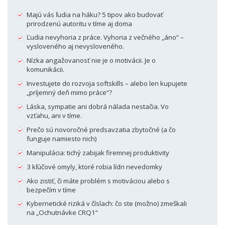
Majú vás ľudia na háku? 5 tipov ako budovať
prirodzenú autoritu v tíme aj doma
Ľudia nevyhoria z práce. Vyhoria z večného „áno“ –
vysloveného aj nevysloveného.
Nízka angažovanosť nie je o motivácii. Je o
komunikácii.
Investujete do rozvoja softskills – alebo len kupujete
„príjemný deň mimo práce“?
Láska, sympatie ani dobrá nálada nestačia. Vo
vzťahu, ani v tíme.
Prečo sú novoročné predsavzatia zbytočné (a čo
funguje namiesto nich)
Manipulácia: tichý zabijak firemnej produktivity
3 kľúčové omyly, ktoré robia lídri nevedomky
Ako zistiť, či máte problém s motiváciou alebo s
bezpečím v tíme
Kybernetické riziká v číslach: čo ste (možno) zmeškali
na „Ochutnávke CRQ1“