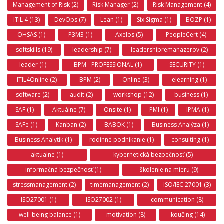
Management of Risk (2)
Risk Manager (2)
Risk Management (4)
ITIL 4 (13)
DevOps (7)
Lean (1)
Six Sigma (1)
BOZP (1)
OHSAS (1)
P3M3 (1)
Axelos (5)
PeopleCert (4)
softskills (19)
leadership (7)
leadershipremanazerov (2)
leader (1)
BPM - PROFESSIONAL (1)
SECURITY (1)
ITIL4Online (2)
BPM (2)
Online (3)
elearning (1)
software (2)
audit (2)
workshop (12)
business (1)
SAF (1)
Aktuálne (7)
Onsite (1)
PMI (1)
IPMA (1)
SAFe (1)
Kanban (2)
BABOK (1)
Business Analýza (1)
Business Analytik (1)
rodinné podnikanie (1)
consulting (1)
aktualne (1)
kybernetická bezpečnosť (5)
informačná bezpečnosť (1)
školenie na mieru (9)
stressmanagement (2)
timemanagement (2)
ISO/IEC 27001 (3)
ISO27001 (1)
ISO27002 (1)
communication (8)
well-being balance (1)
motivation (8)
koučing (14)