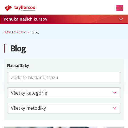
Ponuka našich kurzov
Akadémia
Termíny
TAYLLORCOX
>
Blog
Produkty
Blog
Služby
Kariéra
Filtrovať články
Blog
O nás
Referencie
Kontakt