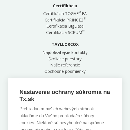
Certifikácia
®
Certifikácia TOGAF
EA
®
Certifikácia PRINCE2
Certifikácia BigData
®
Certifikácia SCRUM
TAYLLORCOX
Najdôležitejšie kontakty
Školiace priestory
Naše referencie
Obchodné podmienky
Naša centrála
Zelinárska 6, Bratislava, 821 08
Nastavenie ochrany súkromia na
+421 220 850 891
Tx.sk
Prehliadaním našich webových stránok
Sledujte nás
ukladáme do Vášho prehliadača súbory
cookies. Niektoré sú nevyhnutné na správne
fungovanie webu a niektoré slúžia pre