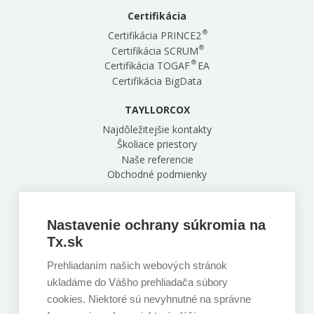
Certifikácia
®
Certifikácia PRINCE2
®
Certifikácia SCRUM
®
Certifikácia TOGAF
EA
Certifikácia BigData
TAYLLORCOX
Najdôležitejšie kontakty
Školiace priestory
Naše referencie
Obchodné podmienky
Naša centrála
Zelinárska 6, Bratislava, 821 08
Nastavenie ochrany súkromia na
+421 220 850 891
Tx.sk
Prehliadaním našich webových stránok
Sledujte nás
ukladáme do Vášho prehliadača súbory
cookies. Niektoré sú nevyhnutné na správne