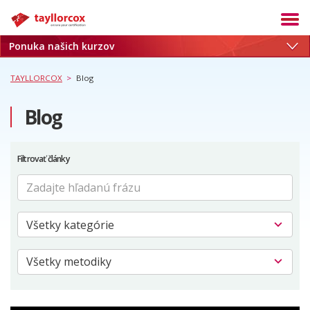
Ponuka našich kurzov
Akadémia
Termíny
TAYLLORCOX
>
Blog
Produkty
Blog
Služby
Kariéra
Filtrovať články
Blog
O nás
Referencie
Kontakt