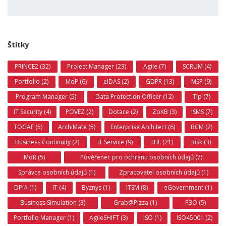
Štítky
PRINCE2 (32)
Project Manager (23)
Agile (7)
SCRUM (4)
Portfolio (2)
MoP (6)
eIDAS (2)
GDPR (13)
MSP (9)
Program Manager (5)
Data Protection Officer (12)
Tip (7)
IT Security (4)
POVEZ (2)
Dotace (2)
ZoKB (3)
ISMS (7)
TOGAF (5)
ArchiMate (5)
Enterprise Architect (6)
BCM (2)
Business Continuity (2)
IT Service (9)
ITIL (21)
Risk (3)
MoR (5)
Pověřenec pro ochranu osobních údajů (7)
Správce osobních údajů (1)
Zpracovatel osobních údajů (1)
DPIA (1)
IT (4)
Byznys (1)
ITSM (8)
eGovernment (1)
Business Simulation (3)
Grab@Pizza (1)
P3O (5)
Portfolio Manager (1)
AgileSHIFT (3)
ISO (1)
ISO45001 (2)