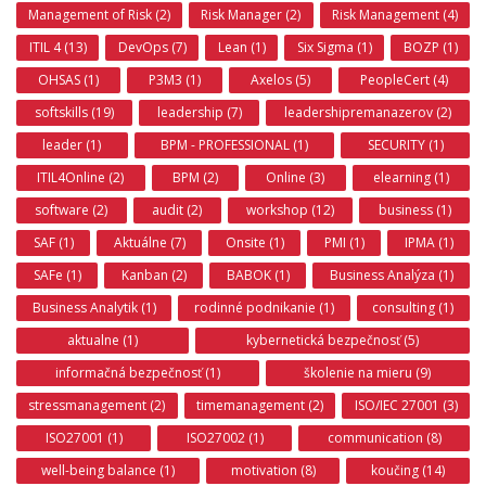
Management of Risk (2)
Risk Manager (2)
Risk Management (4)
ITIL 4 (13)
DevOps (7)
Lean (1)
Six Sigma (1)
BOZP (1)
OHSAS (1)
P3M3 (1)
Axelos (5)
PeopleCert (4)
softskills (19)
leadership (7)
leadershipremanazerov (2)
leader (1)
BPM - PROFESSIONAL (1)
SECURITY (1)
ITIL4Online (2)
BPM (2)
Online (3)
elearning (1)
software (2)
audit (2)
workshop (12)
business (1)
SAF (1)
Aktuálne (7)
Onsite (1)
PMI (1)
IPMA (1)
SAFe (1)
Kanban (2)
BABOK (1)
Business Analýza (1)
Business Analytik (1)
rodinné podnikanie (1)
consulting (1)
aktualne (1)
kybernetická bezpečnosť (5)
informačná bezpečnosť (1)
školenie na mieru (9)
stressmanagement (2)
timemanagement (2)
ISO/IEC 27001 (3)
ISO27001 (1)
ISO27002 (1)
communication (8)
well-being balance (1)
motivation (8)
koučing (14)