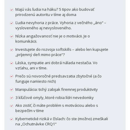
Majú vás ľudia na háku? 5 tipov ako budovať
prirodzenú autoritu v tíme aj doma
Ľudia nevyhoria z práce. Vyhoria z večného „áno“ –
vysloveného aj nevysloveného.
Nízka angažovanosť nie je o motivácii. Je o
komunikácii.
Investujete do rozvoja softskills – alebo len kupujete
„príjemný deň mimo práce“?
Láska, sympatie ani dobrá nálada nestačia. Vo
vzťahu, ani v tíme.
Prečo sú novoročné predsavzatia zbytočné (a čo
funguje namiesto nich)
Manipulácia: tichý zabijak firemnej produktivity
3 kľúčové omyly, ktoré robia lídri nevedomky
Ako zistiť, či máte problém s motiváciou alebo s
bezpečím v tíme
Kybernetické riziká v číslach: čo ste (možno) zmeškali
na „Ochutnávke CRQ1“