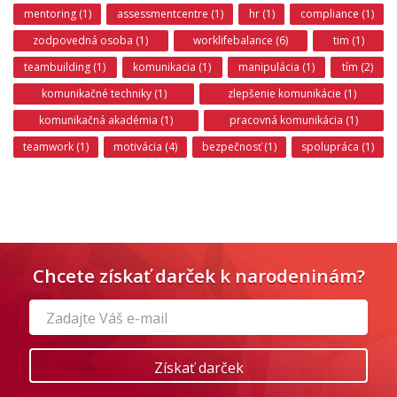
mentoring (1)
assessmentcentre (1)
hr (1)
compliance (1)
zodpovedná osoba (1)
worklifebalance (6)
tim (1)
teambuilding (1)
komunikacia (1)
manipulácia (1)
tím (2)
komunikačné techniky (1)
zlepšenie komunikácie (1)
komunikačná akadémia (1)
pracovná komunikácia (1)
teamwork (1)
motivácia (4)
bezpečnosť (1)
spolupráca (1)
Chcete získať darček k narodeninám?