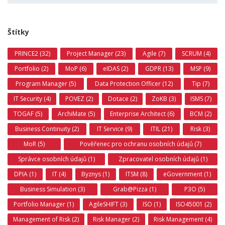
Štítky
PRINCE2 (32)
Project Manager (23)
Agile (7)
SCRUM (4)
Portfolio (2)
MoP (6)
eIDAS (2)
GDPR (13)
MSP (9)
Program Manager (5)
Data Protection Officer (12)
Tip (7)
IT Security (4)
POVEZ (2)
Dotace (2)
ZoKB (3)
ISMS (7)
TOGAF (5)
ArchiMate (5)
Enterprise Architect (6)
BCM (2)
Business Continuity (2)
IT Service (9)
ITIL (21)
Risk (3)
MoR (5)
Pověřenec pro ochranu osobních údajů (7)
Správce osobních údajů (1)
Zpracovatel osobních údajů (1)
DPIA (1)
IT (4)
Byznys (1)
ITSM (8)
eGovernment (1)
Business Simulation (3)
Grab@Pizza (1)
P3O (5)
Portfolio Manager (1)
AgileSHIFT (3)
ISO (1)
ISO45001 (2)
Management of Risk (2)
Risk Manager (2)
Risk Management (4)