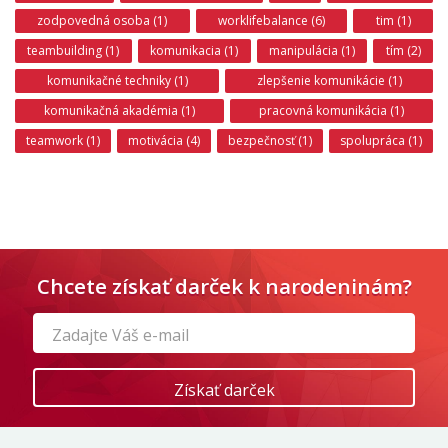
zodpovedná osoba (1)
worklifebalance (6)
tim (1)
teambuilding (1)
komunikacia (1)
manipulácia (1)
tím (2)
komunikačné techniky (1)
zlepšenie komunikácie (1)
komunikačná akadémia (1)
pracovná komunikácia (1)
teamwork (1)
motivácia (4)
bezpečnosť (1)
spolupráca (1)
Chcete získať darček k narodeninám?