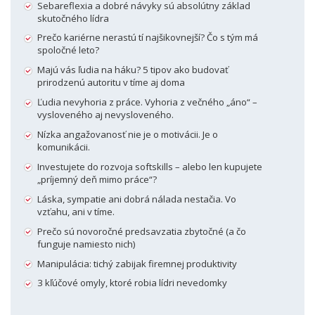
Sebareflexia a dobré návyky sú absolútny základ
skutočného lídra
Prečo kariérne nerastú tí najšikovnejší? Čo s tým má
spoločné leto?
Majú vás ľudia na háku? 5 tipov ako budovať
prirodzenú autoritu v tíme aj doma
Ľudia nevyhoria z práce. Vyhoria z večného „áno“ –
vysloveného aj nevysloveného.
Nízka angažovanosť nie je o motivácii. Je o
komunikácii.
Investujete do rozvoja softskills – alebo len kupujete
„príjemný deň mimo práce“?
Láska, sympatie ani dobrá nálada nestačia. Vo
vzťahu, ani v tíme.
Prečo sú novoročné predsavzatia zbytočné (a čo
funguje namiesto nich)
Manipulácia: tichý zabijak firemnej produktivity
3 kľúčové omyly, ktoré robia lídri nevedomky