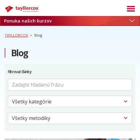
Ponuka našich kurzov
Akadémia
Termíny
TAYLLORCOX
>
Blog
Produkty
Blog
Služby
Kariéra
Filtrovať články
Blog
O nás
Referencie
Kontakt