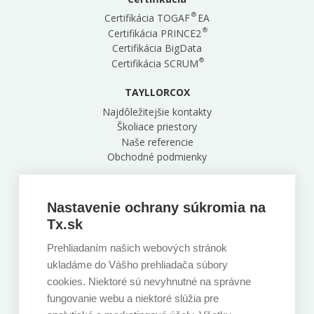
®
Certifikácia TOGAF
EA
®
Certifikácia PRINCE2
Certifikácia BigData
®
Certifikácia SCRUM
TAYLLORCOX
Najdôležitejšie kontakty
Školiace priestory
Naše referencie
Obchodné podmienky
Naša centrála
Zelinárska 6, Bratislava, 821 08
Nastavenie ochrany súkromia na
+421 220 850 891
Tx.sk
Prehliadaním našich webových stránok
Sledujte nás
ukladáme do Vášho prehliadača súbory
cookies. Niektoré sú nevyhnutné na správne
fungovanie webu a niektoré slúžia pre