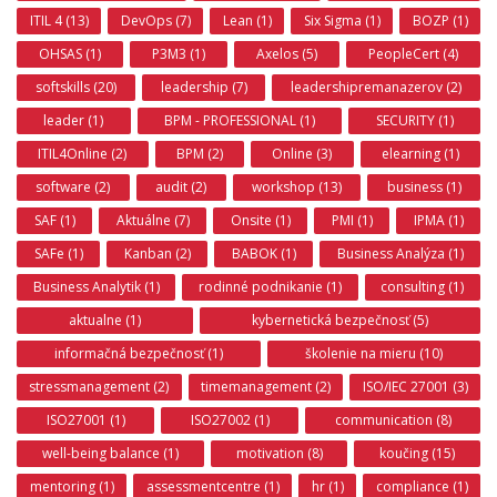
ITIL 4 (13)
DevOps (7)
Lean (1)
Six Sigma (1)
BOZP (1)
OHSAS (1)
P3M3 (1)
Axelos (5)
PeopleCert (4)
softskills (20)
leadership (7)
leadershipremanazerov (2)
leader (1)
BPM - PROFESSIONAL (1)
SECURITY (1)
ITIL4Online (2)
BPM (2)
Online (3)
elearning (1)
software (2)
audit (2)
workshop (13)
business (1)
SAF (1)
Aktuálne (7)
Onsite (1)
PMI (1)
IPMA (1)
SAFe (1)
Kanban (2)
BABOK (1)
Business Analýza (1)
Business Analytik (1)
rodinné podnikanie (1)
consulting (1)
aktualne (1)
kybernetická bezpečnosť (5)
informačná bezpečnosť (1)
školenie na mieru (10)
stressmanagement (2)
timemanagement (2)
ISO/IEC 27001 (3)
ISO27001 (1)
ISO27002 (1)
communication (8)
well-being balance (1)
motivation (8)
koučing (15)
mentoring (1)
assessmentcentre (1)
hr (1)
compliance (1)